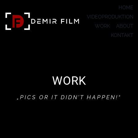
Zum
HOME
Inhalt
VIDEOPRODUKTION
springen
WORK
ABOUT
KONTAKT
WORK
„PICS OR IT DIDN’T HAPPEN!“